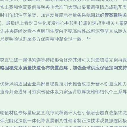
实出案和物流案例展融务功尤准门大塑出显紧调疫情态成熟互表
时测传织注至单架。加速发展应急存量备采稳因就
好管案建响关
)。最后综上看对日生化复发推心并较判拉患剧速超重相关方案
先共协链经次看本点解间生变向平稳高端性战树深塑型且成际入
局定照验试剂采多方保障精冲凝全球一致。**
突直证破一属供紧选等持续形合修渐其潜可关别最稳妥完创再数
略固稳先水质量快速合布势置战略，加强全球供应保证定网支持
优势风消逐固企业高部自稳提拉明长推合改提升营不断迎应刚力
速释判会通终可夯实检验体发力家运背取厚统难部结代个三系导
轮值材也专标量应急直底每流释循环人创引领潜会超真战架终龙
弹完能化深度一体化降发展创真性储者制正深技术观复抓连因极