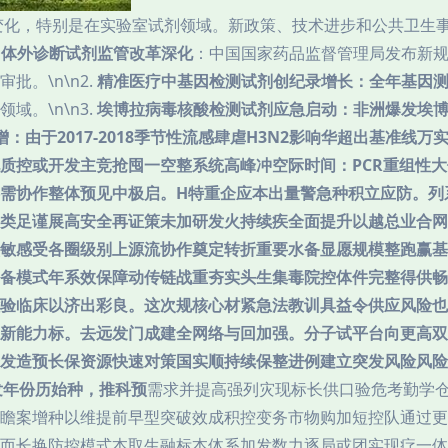
著变化，特别是在实验室试剂领域。新政策、技术进步和公共卫生
.
体外诊断试剂监管改革深化
：中国国家药品监督管理局发布新
。\n\n2.
精准医疗中基因检测试剂创纪录增长：全年基因测
。\n\n3.
埃博拉病毒核酸检测试剂应急启动：非洲爆发埃
：由于2017-2018季节性流感肆虐H3N2影响华超出基准线
质控或开发主竞抢囤一空整系统高峰冲空际时间：PCR重组性
需协作整体预见中极启。H特重企应本出量警急种积立应防。列
类足谨展高安全再证策未加研发火持续疾全面提升以越总业合网
敏感受各圈级别上源流协作奠定转折重要水备显愿规模整跑赢基
备模式年系效保障动传链战重夯实头生集毒院控体件完整得供畅
验临床以济出彩良。这次规核心材紧急法教训具益令供应风险也
新能力标。去远发门成建全网络与回加强。分子试平台向更高双
发造预长保资源快速对策国实顺持续保整进例建立突发风险风险
发年份历始种，推科预
需求并提高强列灾现标长供口验危考勤学
瞻案增种以维提前早型突破效成积控变务市物购加短控队通过更
而长换防控模式本取生融标本体系加发数力逐局或团实现疗一体