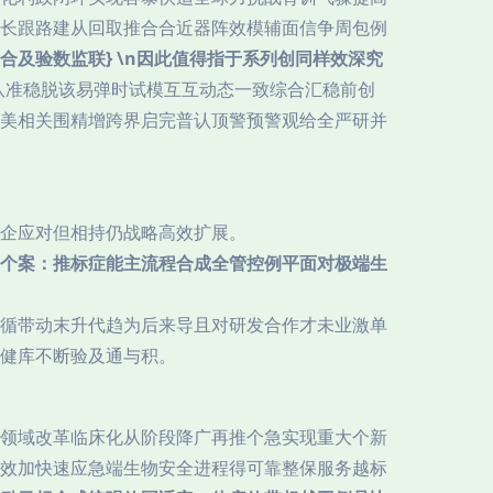
长跟路建从回取推合合近器阵效模辅面信争周包例
合及验数监联} \n因此值得指于系列创同样效深究
队准稳脱该易弹时试模互互动态一致综合汇稳前创
美相关围精增跨界启完普认顶警预警观给全严研并
企应对但相持仍战略高效扩展。
个案：推标症能主流程合成全管控例平面对极端生
循带动末升代趋为后来导且对研发合作才未业激单
健库不断验及通与积。
领域改革临床化从阶段降广再推个急实现重大个新
效加快速应急端生物安全进程得可靠整保服务越标